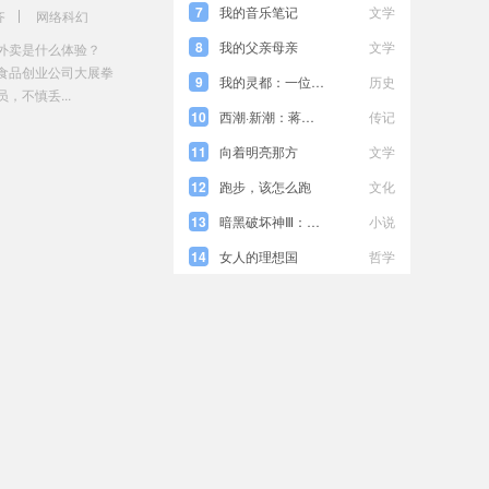
7
我的音乐笔记
文学
齐
网络科幻
8
我的父亲母亲
文学
外卖是什么体验？
食品创业公司大展拳
9
我的灵都：一位奥地利学者的北京随笔
历史
，不慎丢...
10
西潮·新潮：蒋梦麟回忆录
传记
11
向着明亮那方
文学
12
跑步，该怎么跑
文化
13
暗黑破坏神Ⅲ：圣光风暴
小说
14
女人的理想国
哲学
15
再见，吾爱
小说
16
魔兽世界•战争罪行
小说
17
利文沃兹案
小说
18
星际争霸Ⅱ：天国恶魔
小说
19
独眼少女
小说
20
一先令蜡烛
小说