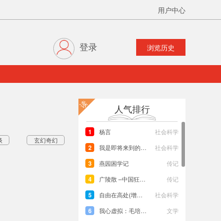
用户中心
登录
浏览历史
读
人气排行
1
杨言
社会科学
谈
玄幻奇幻
2
我是即将来到的日子
社会科学
3
燕园困学记
传记
4
广陵散 –中国狂士传
传记
5
自由在高处(增订版）
社会科学
6
我心虚拟：毛培斌诗文集
文学