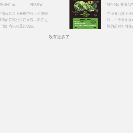
[美]威廉姆•C.迪特兹 著 李镭 译
网络科幻
[美]约翰·斯卡尔
在偏远行星上辛勤劳作，但依旧
在怪兽地球上送
微薄的联邦公民们来说，凯联之
我，一个准备在
他们肩头沉重的负担。...
脚的前科幻研究员
没有更多了