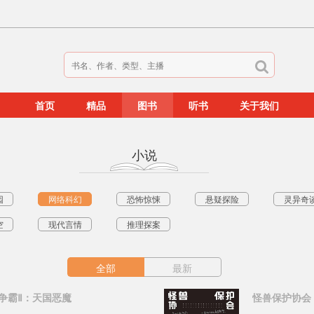
首页
精品
图书
听书
关于我们
小说
园
网络科幻
恐怖惊悚
悬疑探险
灵异奇
空
现代言情
推理探案
全部
最新
争霸Ⅱ：天国恶魔
怪兽保护协会