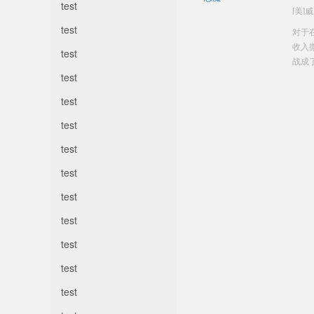
test
test
对于
收入
test
战成了
test
test
test
test
test
test
test
test
test
test