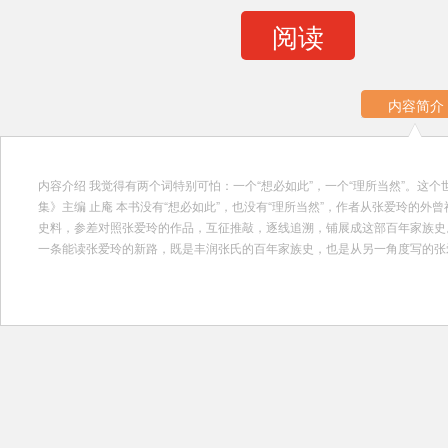
阅读
内容简介
内容介绍 我觉得有两个词特别可怕：一个“想必如此”，一个“理所当然”。这
集》主编 止庵 本书没有“想必如此”，也没有“理所当然”，作者从张爱玲的
史料，参差对照张爱玲的作品，互征推敲，逐线追溯，铺展成这部百年家族史
一条能读张爱玲的新路，既是丰润张氏的百年家族史，也是从另一角度写的张