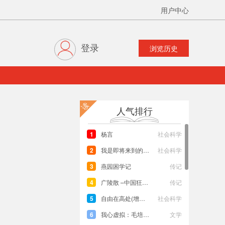
用户中心
登录
浏览历史
读
人气排行
1
杨言
社会科学
2
我是即将来到的日子
社会科学
3
燕园困学记
传记
4
广陵散 –中国狂士传
传记
5
自由在高处(增订版）
社会科学
6
我心虚拟：毛培斌诗文集
文学