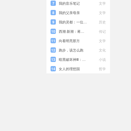
7
我的音乐笔记
文学
8
我的父亲母亲
文学
9
我的灵都：一位奥地利学者的北京随笔
历史
10
西潮·新潮：蒋梦麟回忆录
传记
11
向着明亮那方
文学
12
跑步，该怎么跑
文化
13
暗黑破坏神Ⅲ：圣光风暴
小说
14
女人的理想国
哲学
15
再见，吾爱
小说
16
魔兽世界•战争罪行
小说
17
利文沃兹案
小说
18
星际争霸Ⅱ：天国恶魔
小说
19
独眼少女
小说
20
一先令蜡烛
小说