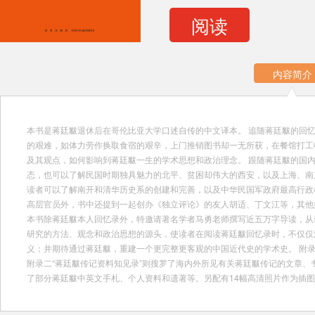
阅读
内容简介
本书是蒋廷黻退休后在哥伦比亚大学口述自传的中文译本。 追随蒋廷黻的回
的艰难，如体力劳作换取食宿的艰辛，上门推销图书却一无所获，在餐馆打工
及其观点，如何影响到蒋廷黻一生的学术思想和政治理念。 跟随蒋廷黻的国
态，也可以了解民国时期独具魅力的北平、贫困却伟大的西安，以及上海、南
读者可以了解南开和清华历史系的创建和完善，以及中华民国军政府最高行政
高层官员外，书中还提到一起创办《独立评论》的友人胡适、丁文江等，其他
本书除蒋廷黻本人回忆录外，特邀请著名学者马勇老师撰写近五万字导读，从
研究的方法、观念和政治思想的源头，使读者在阅读蒋廷黻回忆录时，不仅仅
义；并期待通过蒋廷黻，重建一个更完整更客观的中国近代史的学术史。 附录
附录二“蒋廷黻传记资料知见录”则搜罗了海内外所见有关蒋廷黻传记的文章、
了部分蒋廷黻中英文手札、个人资料和遗著等。另配有14幅高清照片作为插