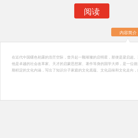
阅读
内容简介
在近代中国曙色初露的浩茫空际，曾升起一颗璀璨的启明星，那便是梁启超。
他是卓越的社会改革家、天才的启蒙思想家、著作等身的国学大师，是一位德
期积淀的文化内涵，写出了知识分子家庭的文化底蕴、文化品味和文化走向，