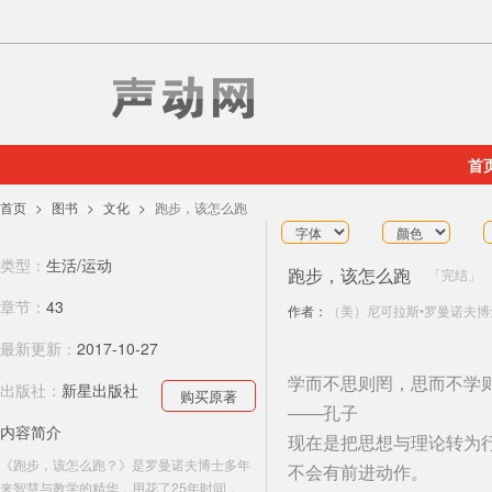
首
首页
图书
文化
跑步，该怎么跑
类型：
生活/运动
跑步，该怎么跑
完结
章节：
43
作者：
（美）尼可拉斯•罗曼诺夫博
最新更新：
2017-10-27
学而不思则罔，思而不学
出版社：
新星出版社
购买原著
——孔子
内容简介
现在是把思想与理论转为
《跑步，该怎么跑？》是罗曼诺夫博士多年
不会有前进动作。
来智慧与教学的精华，用花了25年时间，