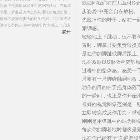
就如同我们在前几章讨论
完善了这套体系完备的姿势跑步法。在这本
步姿势”中完全自在放松。
书里，罗曼诺夫博士先从理论的角度出发，
解释了姿势跑步法的科学依据，然后重点讲
先脱掉你的鞋子，站在一
述了姿势跑步法中“关键姿势”的要点与训练
紧绷感。
展开
方法。 为了确保锻炼者能正确掌握姿势跑
轻轻地上下跳动，但不要
步法，本书特别花了很大的篇幅讲了身体柔
置时，脚掌只要负责转换
韧性和肌肉强度的训练。从中可以看出，
《跑步，该怎么跑？》并非一本追求短期效
是在你的脚趾或脚后跟上
益的书，跑者的更持久健康的运动生涯才是
现在双腿以S形微弯姿势
关注的重点。
过程中的整体感。感受一
只要有一只脚碰触到地板
动作的目的在于把身体落
的一瞬间，也正是你开始
最好的视觉图像范例是一
立即转换成反作用力：球
刚刚是用弹跳中的球为图像
每次你的脚着地时都像是
现在你已经有个“关键跑