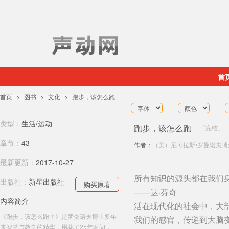
首
首页
图书
文化
跑步，该怎么跑
类型：
生活/运动
跑步，该怎么跑
完结
章节：
43
作者：
（美）尼可拉斯•罗曼诺夫博
最新更新：
2017-10-27
所有知识的源头都在我们
出版社：
新星出版社
购买原著
——达·芬奇
内容简介
活在现代化的社会中，大
《跑步，该怎么跑？》是罗曼诺夫博士多年
我们的感官，传递到大脑
来智慧与教学的精华，用花了25年时间，