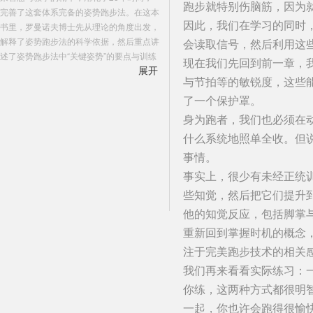
跑步就特别伤脑筋，因为
完善了这套体系完备的姿势跑步法。在这本
因此，我们在学习的同时
书里，罗曼诺夫博士先从理论的角度出发，
解释了姿势跑步法的科学依据，然后重点讲
会读取信号，然后利用这
述了姿势跑步法中“关键姿势”的要点与训练
现在我们先回到前一章，
展开
方法。 为了确保锻炼者能正确掌握姿势跑
与节拍等的敏锐度，这些
步法，本书特别花了很大的篇幅讲了身体柔
了一个保护罩。
韧性和肌肉强度的训练。从中可以看出，
《跑步，该怎么跑？》并非一本追求短期效
身为跑者，我们也必须在
益的书，跑者的更持久健康的运动生涯才是
什么系统地照单全收。但
关注的重点。
事情。
事实上，很少有未经正统
些知觉，然后把它们提升
他的知觉反应，包括脚掌
重新回到掌握时机的概念
注于完美跑步技术的相关
我们再来看看实际练习：一
你练，这两种方式都很明
一起，你也许会跑得很愉