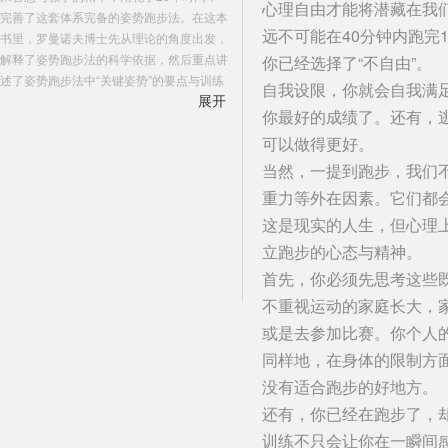
心理自由才能将潜藏在我们
完善了这套体系完备的姿势跑步法。在这本
远不可能在40分钟内跑完
书里，罗曼诺夫博士先从理论的角度出发，
解释了姿势跑步法的科学依据，然后重点讲
你已经选择了“不自由”。
述了姿势跑步法中“关键姿势”的要点与训练
自我设限，你就会自我满足
展开
方法。 为了确保锻炼者能正确掌握姿势跑
你最好的成绩了。还有，
步法，本书特别花了很大的篇幅讲了身体柔
可以做得更好。
韧性和肌肉强度的训练。从中可以看出，
《跑步，该怎么跑？》并非一本追求短期效
当然，一提到跑步，我们
益的书，跑者的更持久健康的运动生涯才是
重力等外在因素。它们都
关注的重点。
这是现实的人生，但心理
立跑步的心态与精神。
首先，你必须先思考这些
不重视运动的家庭长大，
或是去参加比赛。你个人
同样地，在身体的限制方
没有适合跑步的好地方。
还有，你已经在跑步了，
训练不只会让你在一瞬间