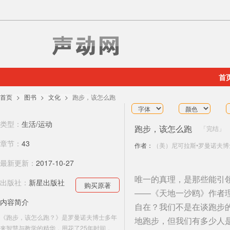
首
首页
图书
文化
跑步，该怎么跑
类型：
生活/运动
跑步，该怎么跑
完结
章节：
43
作者：
（美）尼可拉斯•罗曼诺夫博
最新更新：
2017-10-27
唯一的真理，是那些能引
出版社：
新星出版社
购买原著
——《天地一沙鸥》作者理查德
内容简介
自在？我们不是在谈跑步
《跑步，该怎么跑？》是罗曼诺夫博士多年
地跑步，但我们有多少人
来智慧与教学的精华，用花了25年时间，