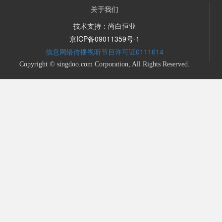
关于我们
技术支持：尚白恒业
京ICP备09011359号-1
信息网络传播视听节目许可证0111614
Copyright © singdoo.com Corporation, All Rights Reserved.