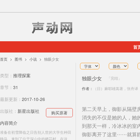
首
首页
图书
小说
独眼少女
类型：
推理探案
独眼少女
完结
章节：
31
作者：
（日）麻耶雄嵩著，张舟译
最新更新：
2017-10-26
第二天早上，御影从隔壁
出版社：
新星出版社
购买原著
消失的不仅是她的人，她
内容简介
到那天一样，冷冰冰的室
准备在初雪降临之日告别人世的大学生种田
御影离开了这里⋯⋯就算
静马，来到了位于深山中的栖苅村。在这