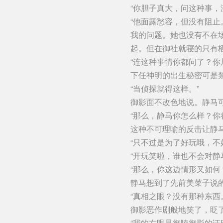
“你胆子真大，问这种事，
“他面露愁容，但没有阻
我的问题。她也没有不在
起。但在御社就寝的只有
“连这种事情你都问了？你
下任神明的出生秘密可是
“当侦探就得这样。”
御影面不改色地说。静马
“那么，静马你怎么样？
这种不可理喻的反击让静
“只不过是为了好玩哦，不
“开玩笑啦，谁也不会对静
“那么，你这边情形又如何
静马想到了先前美菜子说
“真相之眼？没有那种东西
御影恶作剧般地笑了，眨
“我的左眼是御陵御影的证