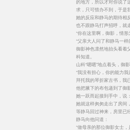
的地方，所以才对你说了
求，只可惜办不到，于是
她的反应和静马的期待相
也不跟静马打声招呼，就
“你在这里啊，御影，情形
“父亲大人问了和静马一样
御影神色凛然地抬头看着
科知道。
山科“嗯嗯”地点着头，御
“我没有担心，你的能力
拜托我的琴折家古书，我
他把腋下的布包递到了御
她一跃而起接到手中，说
她就这样匆匆走出了房间
等静马回过神来，房里已
静马向他问道：
“做母亲的那位御影女士，