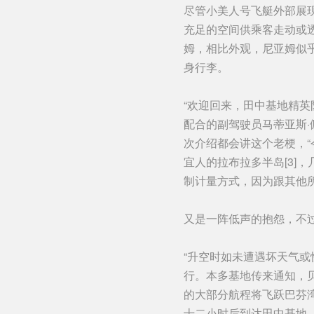
尽管小美人号飞艇外部展
充足的空间供乘客走动或
姆，相比外观，尼亚姆似
身行李。
“欢迎回来，田中基地精英
配合的副驾驶员马蒂亚斯·
次介绍都会讲这个老梗，
宜人的拉布拉多半岛[3]
制计量方式，因为跟其他
又是一阵低声的抱怨，不
“升空时如未遭遇坏天气或
行。本多基地传来通知，贝
的大部分航程将飞跃巴芬
十二小时后到达田中基地。