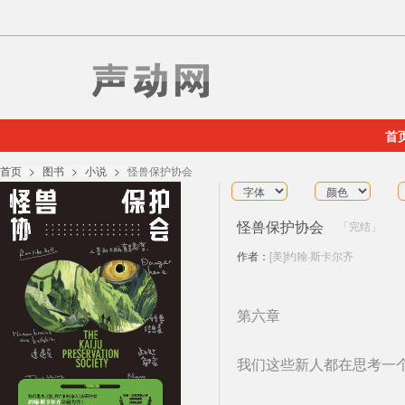
首
首页
图书
小说
怪兽保护协会
怪兽保护协会
完结
作者：
[美]约翰·斯卡尔齐
第六章
我们这些新人都在思考一个