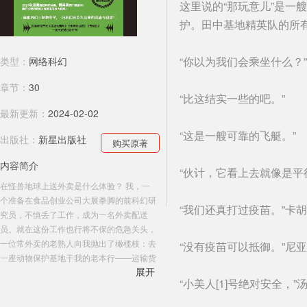
这里说的“那玩意儿”是一
护。田中基地精英队的所
“你以为我们会乘坐什么？
类型：
网络科幻
章节：
30
“比这结实一些的吧。”
最新更新：
2024-02-02
“这是一艘可靠的飞艇。”
出版社：
新星出版社
购买原著
内容简介
“伙计，它看上去就像是平
在怪兽地球上送外卖是什么体验？ 我，一
个准备在食品创业公司大展拳脚的前科幻研
“我们还真打过疫苗。”卡
究员，不慎丢了工作，成为一名外卖配送
员。就在这份工作也行将不保的危急关头，
一位常外卖的老熟人向我抛出了橄榄枝：去
“没有疫苗可以抵御。”尼
一座动物保护基地干我的老本行——运输货
展开
品。然而这位老熟人没有告诉我，所谓的基
“小美人[1]号绝对安全，
地根本不在地球上，起码不是我们一直生存
的这个地球！ 当我来到一个蓊蓊郁郁的格