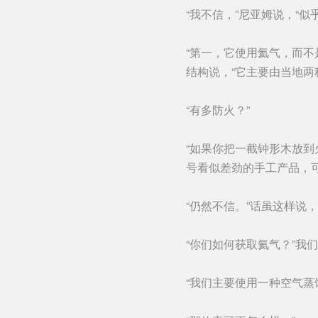
陵兰岛，看到小山大小、自成生态系统的奇
“我不信，”尼亚姆说，“似
怪生物漫步在一个没有人类踏足的大地上，
我产生了一种不祥的预感。
“第一，它使用氦气，而不
结构说，“它主要由当地
“有多防火？”
“如果你把一截钟形木放
号看似差劲的手工产品，
“仍然不信。”话虽这样说
“你们如何获取氦气？”我
“我们主要使用一种空气蒸