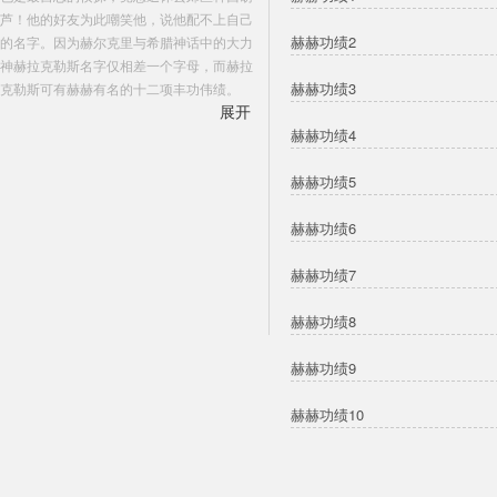
芦！他的好友为此嘲笑他，说他配不上自己
赫赫功绩2
的名字。因为赫尔克里与希腊神话中的大力
神赫拉克勒斯名字仅相差一个字母，而赫拉
赫赫功绩3
克勒斯可有赫赫有名的十二项丰功伟绩。
展开
波洛自然不会服输，他决定，要再接十二桩
赫赫功绩4
案子，最好能像赫拉克勒斯的十二项功业那
么离奇、艰难又有趣。但当然啦，不是那种
赫赫功绩5
付出体力的，他的武器是灰色的脑细胞嘛。
赫赫功绩6
赫赫功绩7
赫赫功绩8
赫赫功绩9
赫赫功绩10