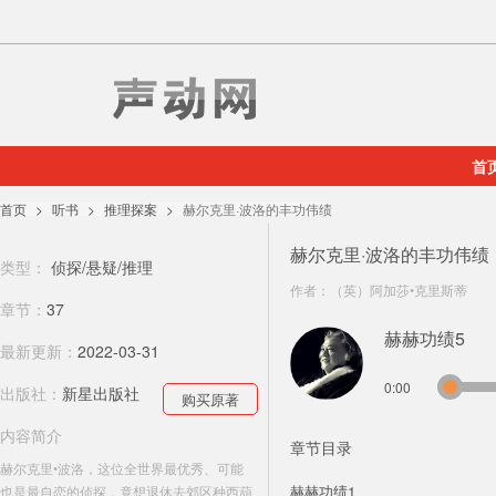
首
首页
听书
推理探案
赫尔克里·波洛的丰功伟绩
赫尔克里·波洛的丰功伟绩
类型：
侦探/悬疑/推理
作者：
（英）阿加莎•克里斯蒂
章节：
37
赫赫功绩5
最新更新：
2022-03-31
0:00
出版社：
新星出版社
购买原著
内容简介
章节目录
赫尔克里•波洛，这位全世界最优秀、可能
赫赫功绩1
也是最自恋的侦探，竟想退休去郊区种西葫