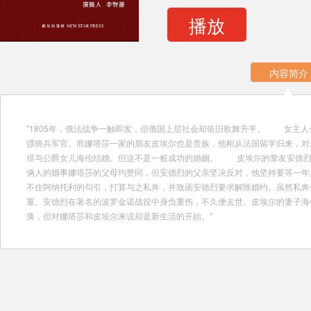
播放
内容简介
"1805年，俄法战争一触即发，但俄国上层社会却依旧歌舞升平。 女主
骠骑兵军官。而娜塔莎一家的朋友皮埃尔也是贵族，他刚从法国留学归来，对
排与公爵女儿海伦结婚。但这不是一桩成功的婚姻。 皮埃尔的挚友安德烈
俩人的婚事娜塔莎的父母均赞同，但安德烈的父亲坚决反对，他坚持要等一
不住阿纳托利的勾引，打算与之私奔，并致函安德烈要求解除婚约。虽然私
重。安德烈在著名的波罗金诺战役中身负重伤，不久便去世。皮埃尔的妻子海
痍，但对娜塔莎和皮埃尔来说却是新生活的开始。"