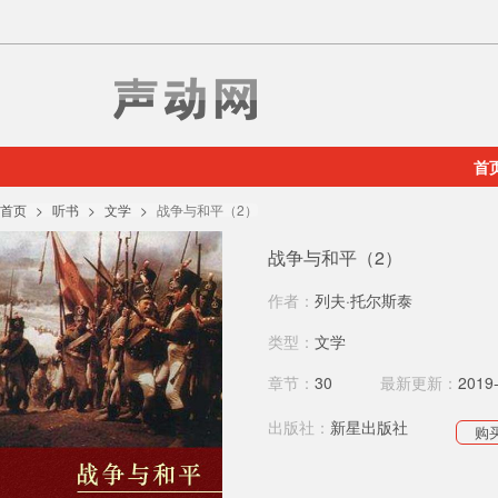
首
首页
听书
文学
战争与和平（2）
战争与和平（2）
作者：
列夫·托尔斯泰
类型：
文学
章节：
30
最新更新：
2019
出版社：
新星出版社
购