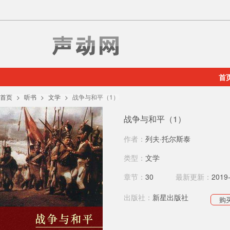
首
首页
听书
文学
战争与和平（1）
战争与和平（1）
作者：
列夫·托尔斯泰
类型：
文学
章节：
30
最新更新：
2019
出版社：
新星出版社
购