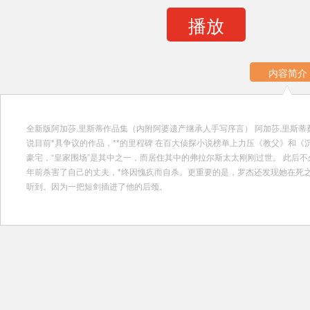
播放
内容简介
全新版阿加莎.里斯蒂作品集（内附阿婆遗产继承人手写序言） 阿加莎.里斯蒂
说目前*具争议的作品，**的里程碑 在百大侦探小说榜单上力压《教父》和《
豪宅，“皇家围场”是其中之一，而居住其中的弗拉尔斯太太刚刚过世。 此后
年前杀害了自己的丈夫，*终因愧疚而自杀。更重要的是，罗杰还发现她在死
听到。因为一把短剑插进了他的后颈。