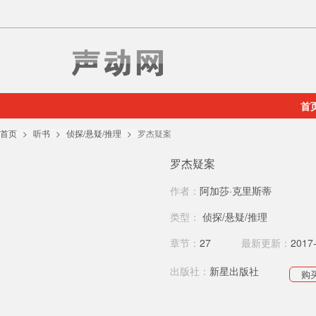
首
首页
听书
侦探/悬疑/推理
罗杰疑案
罗杰疑案
作者：
阿加莎·克里斯蒂
类型：
侦探/悬疑/推理
章节：
27
最新更新：
2017
出版社：
新星出版社
购